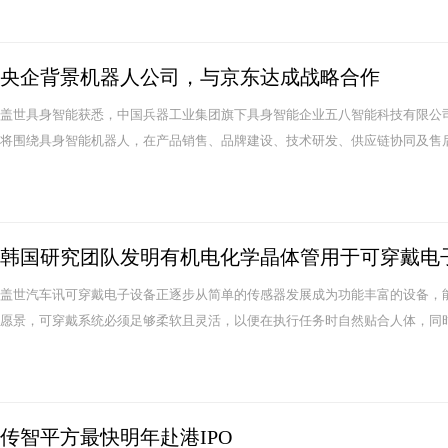
央企背景机器人公司，与京东达成战略合作
盖世具身智能获悉，中国兵器工业集团旗下具身智能企业五八智能科技有限公
将围绕具身智能机器人，在产品销售、品牌建设、技术研发、供应链协同及售后
韩国研究团队发明有机电化学晶体管用于可穿戴电
盖世汽车讯可穿戴电子设备正逐步从简单的传感器发展成为功能丰富的设备，
愿景，可穿戴系统必须足够柔软且灵活，以便在执行任务时自然贴合人体，同时
传智平方最快明年赴港IPO