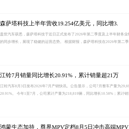
森萨塔科技上半年营收19.254亿美元，同比增3.
盖世汽车获悉，森萨塔科技于近日正式发布了2026年第二季度及上半年财务
的同步增长，展现了稳健的运营态势。 根据财报，森萨塔科技在2026年第二季度实
江铃7月销量同比增长20.91%，累计销量超21万
江铃汽车8月3日发布2026年7月产销快讯。公告显示，公司7月整车产量为29,694
20.91%。 今年1至7月，公司累计产量为218,819辆，同比增长10.58%；累计销量为
鸿蒙生态加持，尊界MPV定档8月5日冲击高端MPV