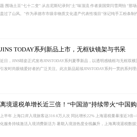
题:围场土豆“七十二变”:从吉尼斯纪录到“土”味顶流 作者裴国荣闫雪周怡 
盖过了山风。”作为承德市市级非物质文化遗产代表性项目“张记纯手工粉条制作技
JINS TODAY系列新品上市，无框钛镜架与书呆
近日，JINS睛姿正式发布JINSTODAY系列夏季新品，以透明感镜框与无
引发时尚眼镜爱好者的广泛关注。此次新品延续JINSTODAY系列一贯的系列理
离境退税单增长近三倍！“中国游”持续带火“中国购
上半年 上海口岸入境旅客达316.6万人次 同比增长22% 上海退税量暴涨近3倍-
化服务持续激活入境消费新活力 暑期入境游热度全线飙升，上海离境退税数据大幅