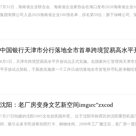
7月31日，海南省企业联合会、海南省企业家协会在海口发布2026海南省企业1
集团有限公司入选2026海南省企业100强名单，排名第59位；旗下绿峰公司、荣
中国银行天津市分行落地全市首单跨境贸易高水平
8月1日，天津市跨境贸易高水平开放试点正式实施。在国家外汇管理局天津
平开放试点契机，于新政实施第一个工作日成功落地全市首笔外币轧差净额结算业
沈阳：老厂房变身文艺新空间imgsrc"zxcod
7月27日拍摄的沈阳1905文化创意园外景。 位于沈阳市铁西区的沈阳重型机
间，吸引众多市民游客拍照打卡、购物休闲。2009年工厂搬迁后，老厂房一度闲置。