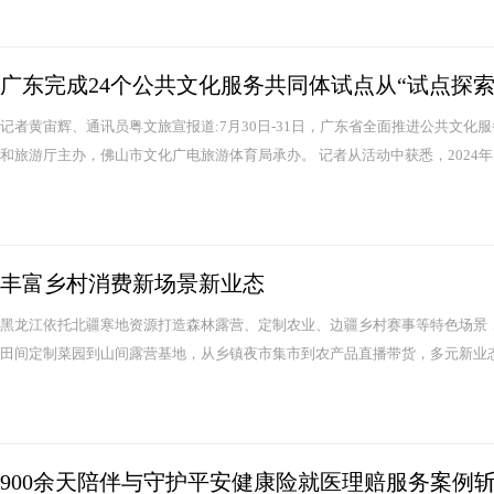
广东完成24个公共文化服务共同体试点从“试点探索
记者黄宙辉、通讯员粤文旅宣报道:7月30日-31日，广东省全面推进公共文
和旅游厅主办，佛山市文化广电旅游体育局承办。 记者从活动中获悉，2024年
丰富乡村消费新场景新业态
黑龙江依托北疆寒地资源打造森林露营、定制农业、边疆乡村赛事等特色场景
田间定制菜园到山间露营基地，从乡镇夜市集市到农产品直播带货，多元新业态
900余天陪伴与守护平安健康险就医理赔服务案例