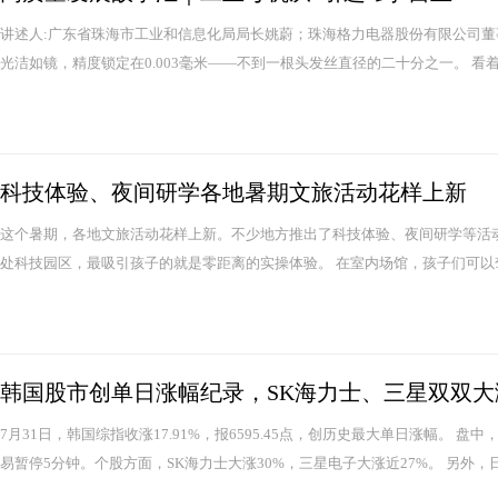
讲述人:广东省珠海市工业和信息化局局长姚蔚；珠海格力电器股份有限公司董
光洁如镜，精度锁定在0.003毫米——不到一根头发丝直径的二十分之一。 看着
科技体验、夜间研学各地暑期文旅活动花样上新
这个暑期，各地文旅活动花样上新。不少地方推出了科技体验、夜间研学等活动
处科技园区，最吸引孩子的就是零距离的实操体验。 在室内场馆，孩子们可以驾
韩国股市创单日涨幅纪录，SK海力士、三星双双大
7月31日，韩国综指收涨17.91%，报6595.45点，创历史最大单日涨幅。
易暂停5分钟。个股方面，SK海力士大涨30%，三星电子大涨近27%。 另外，日经2