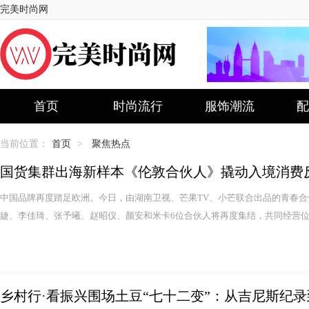
完美时尚网
首页
时尚流行
服饰潮流
配
当前位置：
首页
>
聚焦热点
国货集群出海新样本《伦敦合伙人》撬动入境消费
中国品牌再度踏足欧洲。今日，由湖南卫视、芒果TV、小芒联合出品的青春
婕、李佳琦、张予曦、赵昭仪、颜安和米卡6位合伙人将再度集结，共同经营位于英国
乡村行·看振兴围场土豆“七十二变”：从吉尼斯纪录