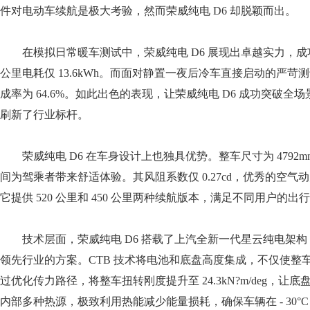
件对电动车续航是极大考验，然而荣威纯电 D6 却脱颖而出。
在模拟日常暖车测试中，荣威纯电 D6 展现出卓越实力，成功
公里电耗仅 13.6kWh。而面对静置一夜后冷车直接启动的严苛测
成率为 64.6%。如此出色的表现，让荣威纯电 D6 成功突破
刷新了行业标杆。
荣威纯电 D6 在车身设计上也独具优势。整车尺寸为 4792mm×1
间为驾乘者带来舒适体验。其风阻系数仅 0.27cd，优秀的空
它提供 520 公里和 450 公里两种续航版本，满足不同用户的出
技术层面，荣威纯电 D6 搭载了上汽全新一代星云纯电架构
领先行业的方案。CTB 技术将电池和底盘高度集成，不仅使整车
过优化传力路径，将整车扭转刚度提升至 24.3kN?m/deg
内部多种热源，极致利用热能减少能量损耗，确保车辆在 - 30°C -