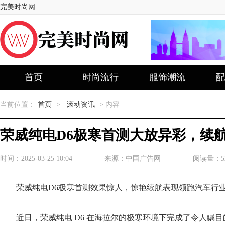
完美时尚网
首页
时尚流行
服饰潮流
配
当前位置：
首页
>
滚动资讯
> 内容
荣威纯电D6极寒首测大放异彩，续
时间：2025-03-25 10:04
来源：中国广告网
阅读量：5
荣威纯电D6极寒首测效果惊人，惊艳续航表现领跑汽车行
近日，荣威纯电 D6 在海拉尔的极寒环境下完成了令人瞩目的