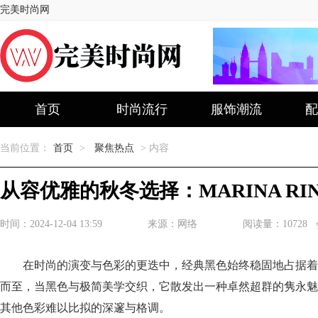
完美时尚网
首页
时尚流行
服饰潮流
配
当前位置：
首页
>
聚焦热点
> 内容
从容优雅的秋冬选择：MARINA RI
时间：2024-12-04 13:59
来源：网络
阅读量：10728
在时尚的演变与色彩的更迭中，经典黑色始终稳固地占据着
而至，当黑色与极简美学交织，它散发出一种卓然超群的隽永魅
其他色彩难以比拟的深邃与格调。