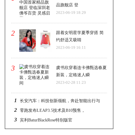
品旗舰店 登
2023-06-19 18:29
2
跟着女明星学夏季穿搭 简
约舒适又吸睛
2023-06-19 16:11
3
虞书欣穿着连卡佛甄选春夏
新装，定格迷人瞬
2023-02-28 11:23
1
长安汽车：科技创新领航，奔赴智能出行与
2
全
零跑发布LEAP3.5技术及B10预售，
3
宾利BaturBlackRose特别版官