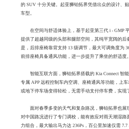
的 SUV 十分关键。起亚狮铂拓界凭借出众的设计
车型。
在空间与舒适体验上，基于起亚第三代 i - GMP 
提供了超越同级的头部和腿部空间，其纯平宽阔的后
是，后排座椅靠背支持 13 级调节，最大可调角度为
前排座椅具备通风功能，进一步提升了乘坐的舒适度
智能互联方面，狮铂拓界搭载的 Kia Conne
专属 APP 远程控制车内空调、座椅通风等功能，
或地下停车场变得轻松，无需手动支付停车费，实现
面对春季多变的天气和复杂路况，狮铂拓界也展
对中国路况进行了专门调校，能有效应对雨天潮湿路面、泥
力组合，最大输出马力达 236Ps，百公里加速仅需 7.7