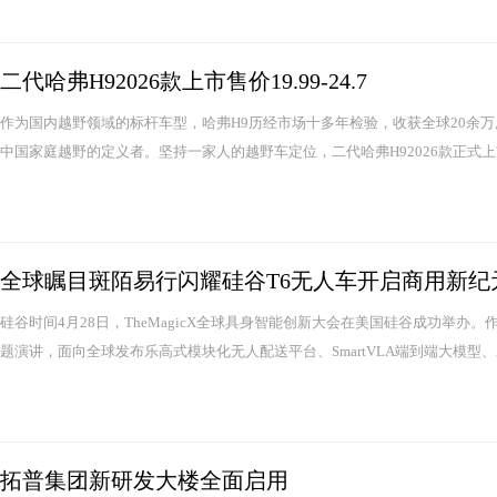
二代哈弗H92026款上市售价19.99-24.7
作为国内越野领域的标杆车型，哈弗H9历经市场十多年检验，收获全球20余
中国家庭越野的定义者。坚持一家人的越野车定位，二代哈弗H92026款正式上
全球瞩目斑陌易行闪耀硅谷T6无人车开启商用新纪
硅谷时间4月28日，TheMagicX全球具身智能创新大会在美国硅谷成功举
题演讲，面向全球发布乐高式模块化无人配送平台、SmartVLA端到端大模型、AI原生
拓普集团新研发大楼全面启用