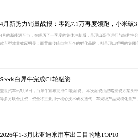
4月新势力销量战报：零跑7.1万再度领跑，小米破3
4月的新能源车市，在经历了一季度的集体冲刺后，呈现出高位运行与结构性分化
款车型放量效应明显；而背靠传统自主车企的孵化品牌，则呈现出鲜明的集团化
Seeds白犀牛完成C1轮融资
盖世汽车讯5月6日，白犀牛宣布完成C1轮融资。 本次融资由战略投资方某
等多方联合注资，资金将主要用于核心技术研发迭代、车规级产品规模化量产、多场
2026年1-3月比亚迪乘用车出口目的地TOP10