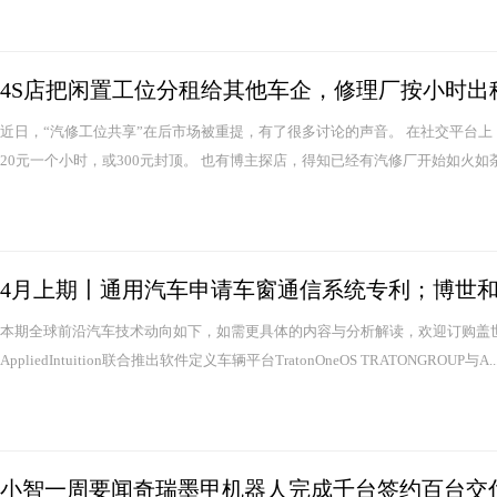
4S店把闲置工位分租给其他车企，修理厂按小时出
近日，“汽修工位共享”在后市场被重提，有了很多讨论的声音。 在社交平台
20元一个小时，或300元封顶。 也有博主探店，得知已经有汽修厂开始如火如荼
4月上期〡通用汽车申请车窗通信系统专利；博世
本期全球前沿汽车技术动向如下，如需更具体的内容与分析解读，欢迎订购盖世汽车
AppliedIntuition联合推出软件定义车辆平台TratonOneOS TRATONGROUP与A..
小智一周要闻奇瑞墨甲机器人完成千台签约百台交