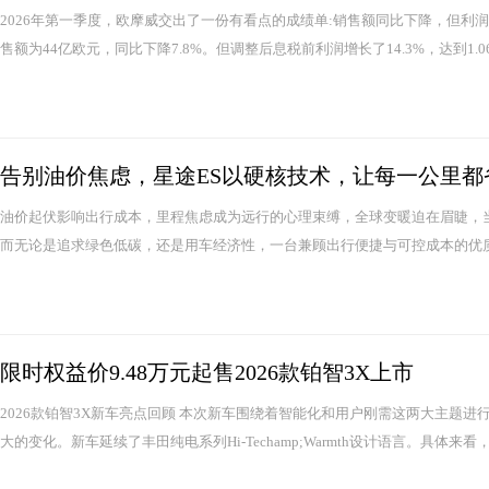
2026年第一季度，欧摩威交出了一份有看点的成绩单:销售额同比下降，但利
售额为44亿欧元，同比下降7.8%。但调整后息税前利润增长了14.3%，达到1.0
告别油价焦虑，星途ES以硬核技术，让每一公里都
油价起伏影响出行成本，里程焦虑成为远行的心理束缚，全球变暖迫在眉睫，
而无论是追求绿色低碳，还是用车经济性，一台兼顾出行便捷与可控成本的优质
限时权益价9.48万元起售2026款铂智3X上市
2026款铂智3X新车亮点回顾 本次新车围绕着智能化和用户刚需这两大主题进
大的变化。新车延续了丰田纯电系列Hi-Techamp;Warmth设计语言。具体来看