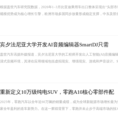
根据盖世汽车研究院数据，2026年1–3月比亚迪乘用车出口整体呈现出“头
规模优势成为核心增长引擎，欧洲市场多国同步放量形成稳定支撑，中东及部分
宾夕法尼亚大学开发AI音频编辑器SmartDJ只需
盖世汽车讯据外媒报道，宾夕法尼亚大学的工程师开发出人工智能(AI)音频编辑
浸式音频环境，其潜在应用领域包括虚拟现实、增强现实、游戏和声音设计。Smar
重新定义10万级纯电SUV，零跑A10核心零部件配
2025年，零跑汽车以全年近60万辆的销量成绩，成为全球新能源市场增长最
家全年盈利的造车新势力。在这一辉煌背景下，零跑并未止步于高端市场的技术积累