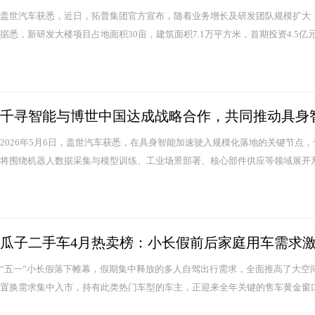
盖世汽车获悉，近日，拓普集团官方宣布，随着业务增长及研发团队规模扩大
据悉，新研发大楼项目占地面积30亩，建筑面积7.1万平方米，首期投资4.5亿元，
千寻智能与博世中国达成战略合作，共同推动具身
2026年5月6日，盖世汽车获悉，在具身智能加速驶入规模化落地的关键节点，
将围绕机器人数据采集与模型训练、工业场景部署、核心部件供应等领域展开系
瓜子二手车4月热卖榜：小长假前后家庭用车需求
“五一”小长假落下帷幕，假期集中释放的多人自驾出行需求，全面推高了大空
置换需求集中入市，持有此类热门车型的车主，正迎来全年关键的售车黄金窗口期。