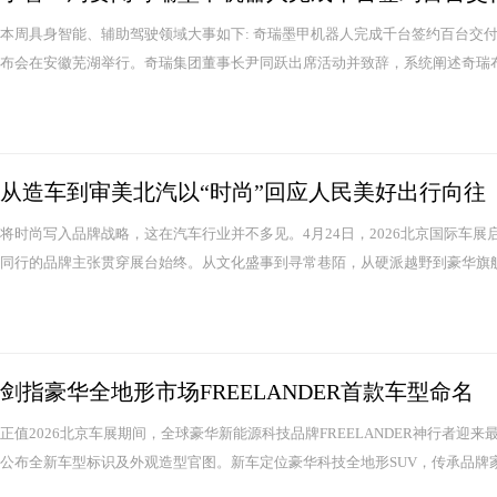
本周具身智能、辅助驾驶领域大事如下: 奇瑞墨甲机器人完成千台签约百台交付 
布会在安徽芜湖举行。奇瑞集团董事长尹同跃出席活动并致辞，系统阐述奇瑞布局
从造车到审美北汽以“时尚”回应人民美好出行向往
将时尚写入品牌战略，这在汽车行业并不多见。4月24日，2026北京国际车
同行的品牌主张贯穿展台始终。从文化盛事到寻常巷陌，从硬派越野到豪华旗舰，时尚
剑指豪华全地形市场FREELANDER首款车型命名
正值2026北京车展期间，全球豪华新能源科技品牌FREELANDER神行者迎来最新
公布全新车型标识及外观造型官图。新车定位豪华科技全地形SUV，传承品牌家