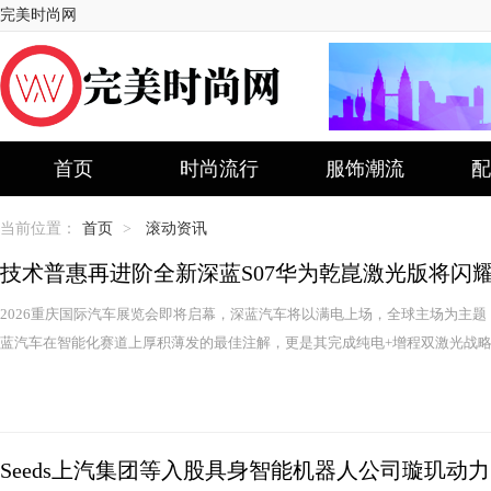
完美时尚网
首页
时尚流行
服饰潮流
配
当前位置：
首页
>
滚动资讯
技术普惠再进阶全新深蓝S07华为乾崑激光版将闪
2026重庆国际汽车展览会即将启幕，深蓝汽车将以满电上场，全球主场为主题
蓝汽车在智能化赛道上厚积薄发的最佳注解，更是其完成纯电+增程双激光战略布
Seeds上汽集团等入股具身智能机器人公司璇玑动力