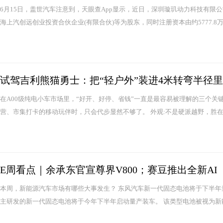
6月15日，盖世汽车注意到，天眼查App显示，近日，深圳璇玑动力科技有限公司
海上汽创远创业投资合伙企业(有限合伙)等为股东，同时注册资本由约5777.8万人民
试驾吉利熊猫勇士：把“轻户外”装进4米转弯半径里
在A00级纯电小车市场里，“好开、好停、省钱”一直是最容易被理解的三个
营、市集打卡的移动玩伴时，只会代步显然不够了。 外观:不是硬派越野，胜在原
E周看点｜余承东官宣尊界V800；赛豆推出全新AI
本周，新能源汽车市场有哪些大事发生？ 东风汽车新一代固态电池将于下半年
主研发的新一代固态电池将于今年下半年启动量产装车。 该类型电池被视为新能