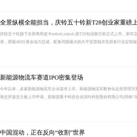
全景纵横全能担当，庆铃五十铃新T28创业家重磅
庆铃五十铃旗下全新商用皮卡mdash;mdash;新T28创业家日前正式上市
准，搭载4KD1黄金动力总成，配备同级最大的大平层货箱并支持多行业定制改装
新能源物流车赛道IPO密集登场
今年以来，多家新能源物流车企业谋求上市。新能源物流车数智化运营管理方案
港交所递交主板上市申请。新能源重卡科技企业深向科技股份有限公司(简称“深向
中国混动，正在反向“收割”世界