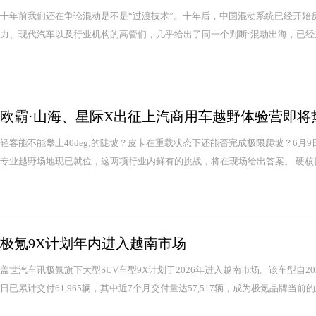
十年前我们还在争论混动是不是“过渡技术”。十年后，中国混动系统已经开始
力、现代汽车以及行业机构的高管们，几乎给出了同一个判断:混动出海，已经从
欧霸·山海、星际X出征上汽商用车越野体验营即将
轻客能不能攀上40deg;的陡坡？皮卡在重载状态下还能否完成极限爬坡？6月
专业越野场地现已就位，这两项行业内鲜有的挑战，将在现场给出答案。 硬核挑战
极氪9X计划年内进入越南市场
盖世汽车讯极氪旗下大型SUV车型9X计划于2026年进入越南市场。该车型自202
日已累计交付61,965辆，其中近7个月交付量达57,517辆，成为极氪品牌当前的主