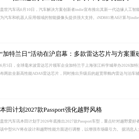
盖世汽车讯6月10日，汽车解决方案创新者indie宣布推出其新一代边缘人工智能系
为汽车和机器人应用领域的智能摄像头提供强大支持。iND881将AI计算与indie
“加特兰日”活动在沪启幕：多款雷达芯片与方案重
6月5日，全球毫米波雷达芯片领军企业加特兰于上海张江科学城举办2026加
布两款全新高性能ADAS雷达芯片，同时推出升级后的超宽带舱内雷达与泊车辅
本田计划2027款Passport强化越野风格
盖世汽车讯本田计划于2026年底推出2027款Passport车型，重点针对越
该中型SUV将在设计和越野性能方面进行调整，以增强市场吸引力。 据消息人士透露，新