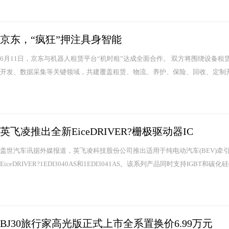
京东，“疯狂”押注具身智能
6月11日，京东与机器人租赁平台“机时租”达成全面合作。 双方将围绕设备
开发、数据采集等关键领域，共建覆盖租赁、物流、养护、保险、回收、定制开
英飞凌推出全新EiceDRIVER?栅极驱动器IC
盖世汽车讯据外媒报道，英飞凌科技股份公司推出适用于纯电动汽车(BEV)牵
EiceDRIVER?1EDI3040AS和1EDI3041AS。该系列产品同时支持IGBT和碳化硅(Si
BJ30旅行家高光版正式上市全系置换价6.99万元