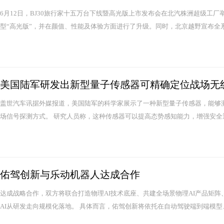
6月12日，BJ30旅行家十五万台下线暨高光版上市发布会在北汽株洲超级工厂举
型“高光版”，并在颜值、性能及体验方面进行了升级。同时，北京越野宣布全系推出
美国陆军研发出新型量子传感器可精确定位战场无
盖世汽车讯据外媒报道，美国陆军的科学家展示了一种新型量子传感器，能够测
场信号探测方式。 研究人员称，这种传感器可以提高态势感知能力，增强安全通
佑驾创新与乐动机器人达成合作
达成战略合作，双方将联合打造物理AI技术底座、共建全场景物理AI产品矩
AI从研发走向规模化落地。 具体而言，佑驾创新将依托在自动驾驶端到端模型、