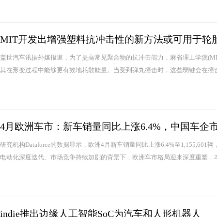
MIT开发出增强塑料抗冲击性的新方法或可用于轮
盖世汽车讯据外媒报道，为了提高常见聚合物的抗冲击能力，麻省理工学院(M
其在形变过程中能够更有效地耗散能量。当受到弹丸撞击时，这些弱键会在撞击点
4月欧洲车市：新车销量同比上涨6.4%，中国车企
研究机构Dataforce的数据显示，欧洲4月新车销量同比上涨6.4%至1,155
电动化深度迭代、市场竞争持续加剧的背景下，欧洲车市格局迎来深度重塑，本土
indie推出边缘人工智能SoC为汽车和人形机器人