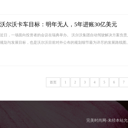
沃尔沃卡车目标：明年无人，5年进账30亿美元
近日，一场面向投资者的会议在瑞典举办。 沃尔沃集团自动驾驶解决方案负责
规划与发展目标，也是沃尔沃目前对外公布的规划细节最为详尽的发展路线图。 按
首页
1
2
3
4
5
6
7
完美时尚网-未经本站允许，