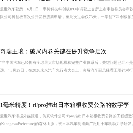
盖世汽车获悉，6月1日，宇树科技科创板IPO申请获上交所上市审核委员会审
限公司科创板首次公开发行股票申请，至此次过会仅73天，一举创下科创板预先
奇瑞王琅：破局内卷关键在提升竞争层次
“当中国汽车已经拥有全球最大市场规模和完整产业体系后，关键问题已经不
远。” 5月29日，在2026未来汽车先行者大会上，奇瑞汽车副总经理王琅针对
1毫米精度！rFpro推出日本箱根收费公路的数字孪
盖世汽车讯据外媒报道，仿真软件公司rFpro推出日本箱根收费公路的工程级
(KanagawaPrefecture)的森林山脉，被日本汽车制造商广泛用于车辆动力学研