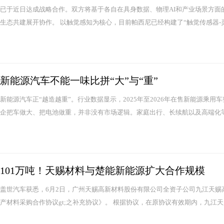
已于近日达成战略合作。双方将基于各自在具身数据、物理AI和产业场景方面
生态共建展开协作。 以触觉感知为核心，目前帕西尼已经构建了“触觉传感器-灵
新能源汽车不能一味比拼“大”与“重”
新能源汽车正“越造越重”。行业数据显示，2025年至2026年在售新能源乘用
企把车做大、把电池做重，并非没有市场逻辑。家庭出行、长续航以及高端化等
101万吨！天赐材料与楚能新能源扩大合作规模
盖世汽车获悉，6月2日，广州天赐高新材料股份有限公司全资子公司九江天赐高
产材料采购合作协议gt;之补充协议》。 根据协议，在原协议有效期内，九江天