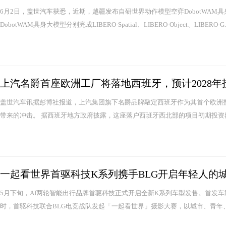
6月2日，盖世汽车获悉，近期，越疆发布自研世界动作模型空弈DobotWAM具
DobotWAM具身大模型分别完成LIBERO-Spatial、LIBERO-Object、LIBERO-G..
上汽名爵首座欧洲工厂将落地西班牙，预计2028年
盖世汽车讯据彭博社报道，上汽集团旗下名爵品牌敲定西班牙作为其首个欧洲
带来的冲击。 据西班牙地方政府披露，这座落户西班牙西北部的项目初期投资额约
一起看世界首驱科技K系列携手BLG开启年轻人的
5月下旬，AI两轮智能出行品牌首驱科技正式开启全新K系列车型发售。首发车
时，首驱科技联合BLG电竞战队发起「一起看世界」摄影大赛，以城市、青年、