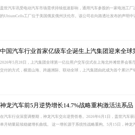
盖世汽车讯受电动汽车市场需求持续低迷影响，通用汽车参股的一家电池工厂
的UltiumCells工厂位于美国俄亥俄州沃伦市。该公司在向路透社发布的声明中
中国汽车行业首家亿级车企诞生上汽集团迎来全球
2026年5月28日，上汽集团全球第一亿位用户交车仪式在上海北外滩世界会
交付的方式，横渡山海、跨越洲际、联动全球，上汽集团由此成为首个累计产销
神龙汽车前5月逆势增长14.7%战略重构激活法系品
在汽车行业深度调整期，神龙汽车交出逆势答卷。2026年6月1日，盖世汽车获悉，
单月销量延续稳健增长曲线。 这一增长源于系统性战略重构。5月15日，神龙汽车在