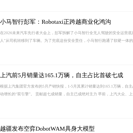
小马智行彭军：Robotaxi正跨越商业化鸿沟
在2026未来汽车先行者大会上，彭军拆解了小马智行全无人驾驶的安全运营底座。
人”从司机转移到了车辆。为了兜底这份安全责任，小马智行跑通了软硬一体的运营
上汽前5月销量达165.1万辆，自主占比首破七成
根据上汽集团官方发布的5月产销快报，1-5月其累计销量达到165.1万辆，
动增长的“双引擎”。 贡献超七成销量，自主已成绝对主力 早前，上汽大众、上
越疆发布空弈DobotWAM具身大模型