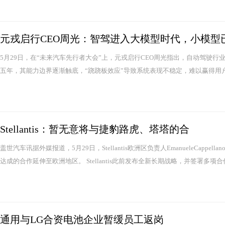
元戎启行CEO周光：智驾进入大模型时代，小模型
5月29日，在“未来汽车先行者大会”上，元戎启行CEO周光指出，自动驾驶
五年，其能力边界逐渐触底，“跷跷板效应”导致系统表现不稳定，难以赢得用户长
Stellantis：暂无意将与捷豹路虎、塔塔的合
盖世汽车讯据外媒报道，5月29日，Stellantis欧洲区负责人EmanueleCa
达成的合作延伸至欧洲地区。 Stellantis此前发布全新长期战略，并签署多项合作.
通用与LG合资电池企业暂缓员工返岗