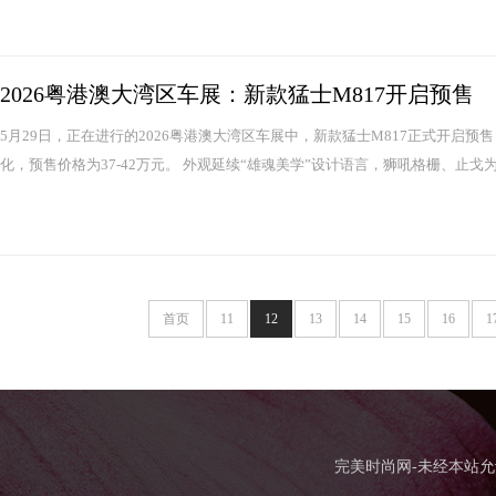
2026粤港澳大湾区车展：新款猛士M817开启预售
5月29日，正在进行的2026粤港澳大湾区车展中，新款猛士M817正式开启
化，预售价格为37-42万元。 外观延续“雄魂美学”设计语言，狮吼格栅、止戈为
首页
11
12
13
14
15
16
1
完美时尚网-未经本站允许，