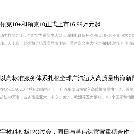
领克10+和领克10正式上市16.99万元起
动力性能之上，全维实力重塑中大型运动纯电价值标准 领克10+10不止追求
现、人车合一驾控和全场景高品质体验，重新定义中大型运动纯电轿车的价值标准
以高标准服务体系扎根全球广汽迈入高质量出海新
在ONEGAC2.0全球化战略指引下，广汽集团出海驶入高质量发展快车道。
超过40万名，业务覆盖亚太、中东、美洲、欧洲等五大板块、102个国家和地区
宇树科创板IPO过会，同日与英伟达官宣重磅合作